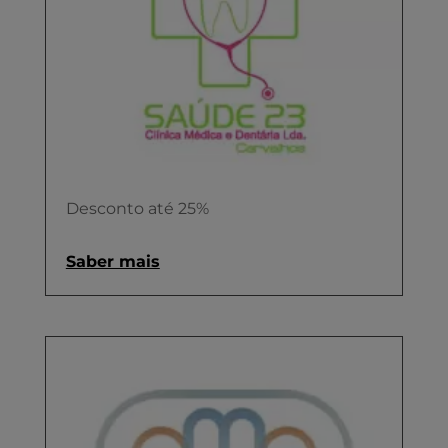
Desconto até 25%
Saber mais