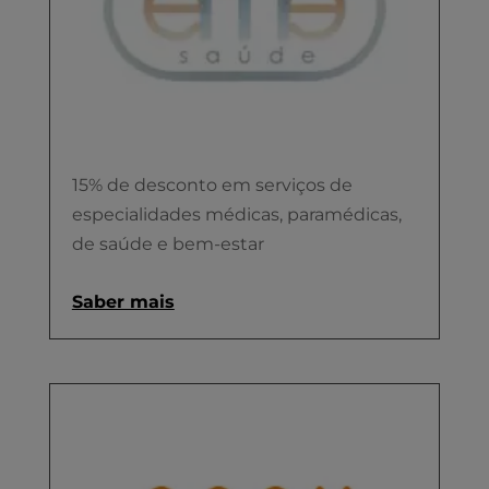
15% de desconto em serviços de
especialidades médicas, paramédicas,
de saúde e bem-estar
Saber mais