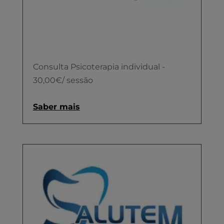
Consulta Psicoterapia individual -
30,00€/ sessão
Saber mais