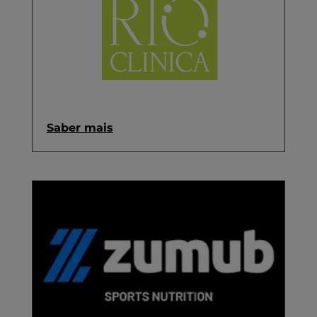
Saber mais