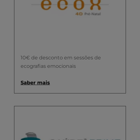
10€ de desconto em sessões de
ecografias emocionais
Saber mais