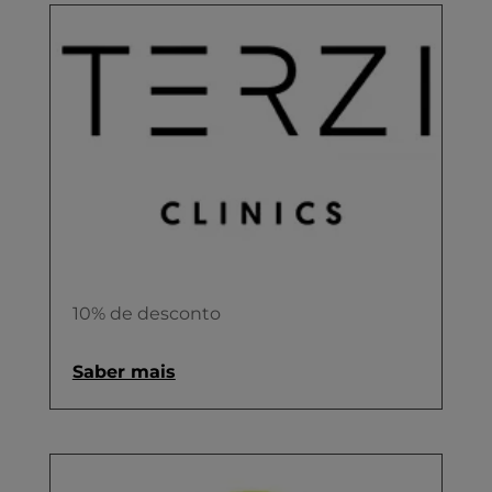
10% de desconto
Saber mais