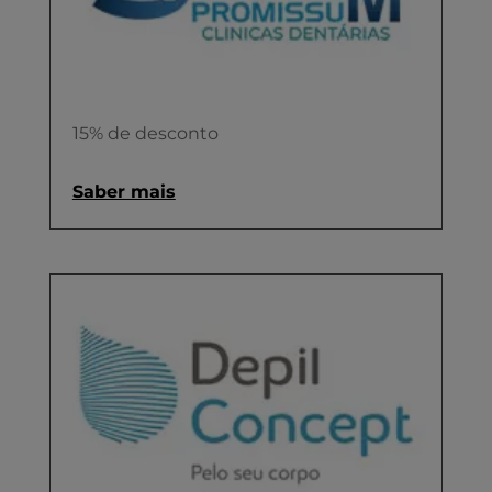
15% de desconto
Saber mais