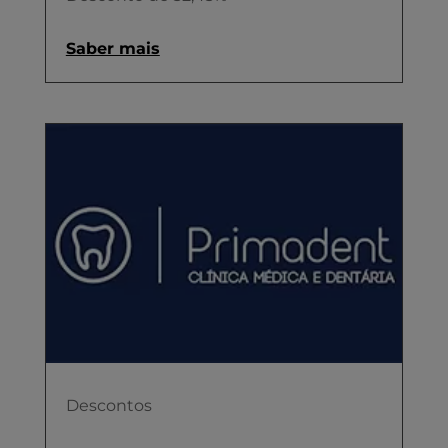
Saber mais
Descontos