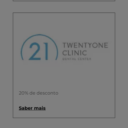
20% de desconto
Saber mais