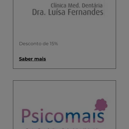
Desconto de 15%
Saber mais