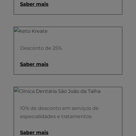
Saber mais
Desconto de 25%
Saber mais
10% de desconto em serviços de
especialidades e tratamentos
Saber mais