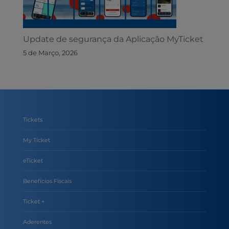
Update de segurança da Aplicação MyTicket
5 de Março, 2026
Tickets
My Ticket
eTicket
Benefícios Fiscais
Ticket +
Aderentes