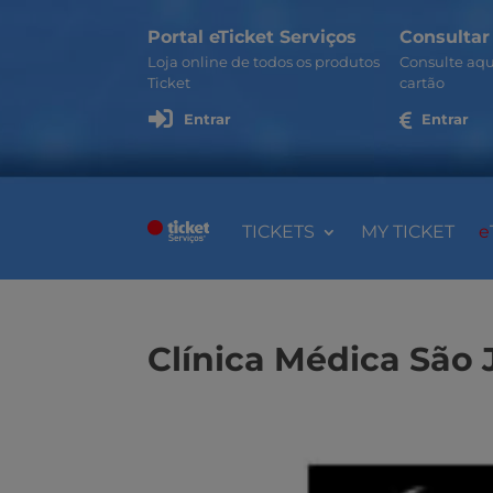
Portal eTicket Serviços
Consultar
Loja online de todos os produtos
Consulte aqu
Ticket
cartão

Entrar

Entrar
TICKETS
MY TICKET
e
Clínica Médica São 