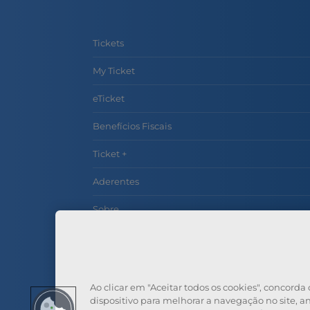
Tickets
My Ticket
eTicket
Benefícios Fiscais
Ticket +
Aderentes
Sobre
Contactos
Perguntas Frequentes
Ao clicar em "Aceitar todos os cookies", concor
dispositivo para melhorar a navegação no site, ana