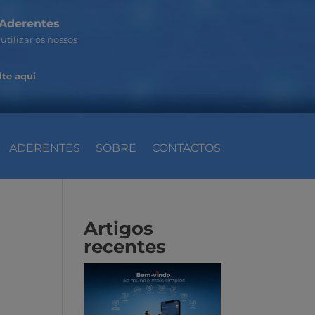
Aderentes
utilizar os nossos
te aqui
ADERENTES
SOBRE
CONTACTOS
Artigos
recentes