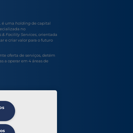
A. é uma
holding
de capital
ecializada no
 & Facility Services
, orientada
r e criar valor para o futuro
e oferta de serviços, detém
s a operar em 4 áreas de
os
 os