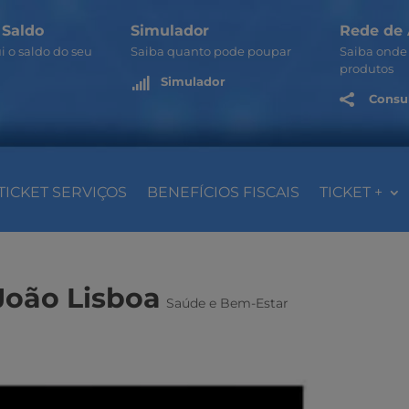
 Saldo
Simulador
Rede de 
i o saldo do seu
Saiba quanto pode poupar
Saiba onde 
produtos
Simulador

Consul

TICKET SERVIÇOS
BENEFÍCIOS FISCAIS
TICKET +
João Lisboa
Saúde e Bem-Estar