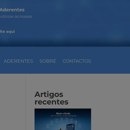
Aderentes
utilizar os nossos
te aqui
ADERENTES
SOBRE
CONTACTOS
Artigos
recentes