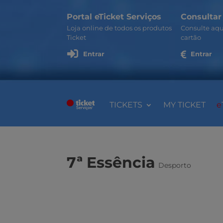
Portal eTicket Serviços
Consultar
Loja online de todos os produtos
Consulte aqu
Ticket
cartão

Entrar

Entrar
TICKETS
MY TICKET
e
7ª Essência
Desporto