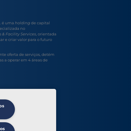
A. é uma
holding
de capital
ecializada no
 & Facility Services
, orientada
r e criar valor para o futuro
e oferta de serviços, detém
s a operar em 4 áreas de
os
 os