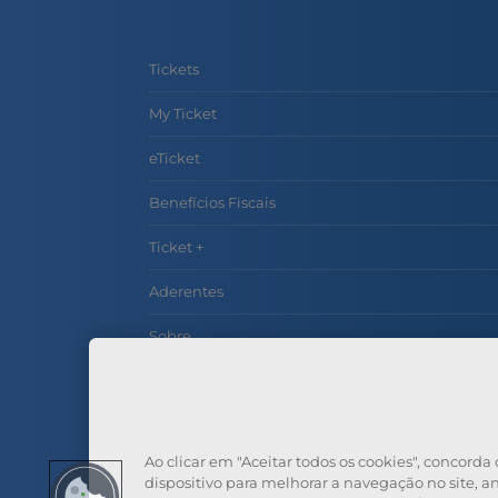
Tickets
My Ticket
eTicket
Benefícios Fiscais
Ticket +
Aderentes
Sobre
Contactos
Perguntas Frequentes
Ao clicar em "Aceitar todos os cookies", concor
dispositivo para melhorar a navegação no site, ana